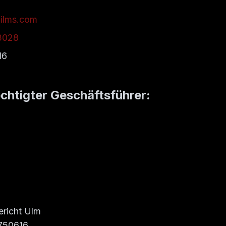
films.com
3028
16
chtigter Geschäftsführer:
ericht Ulm
750616