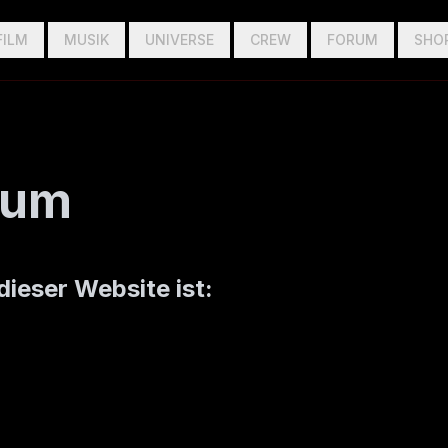
FILM
MUSIK
UNIVERSE
CREW
FORUM
SHO
sum
ieser Website ist: