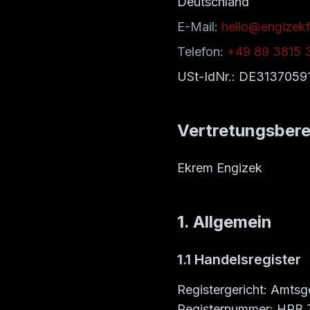
Deutschland
E-Mail
:
hello@engizek
Telefon
:
+49 89 3815 
USt-IdNr.: DE3137059
Vertretungsbere
Ekrem Engizek
1. Allgemein
1.1 Handelsregister
Registergericht: Amtsg
Registernummer: HRB 